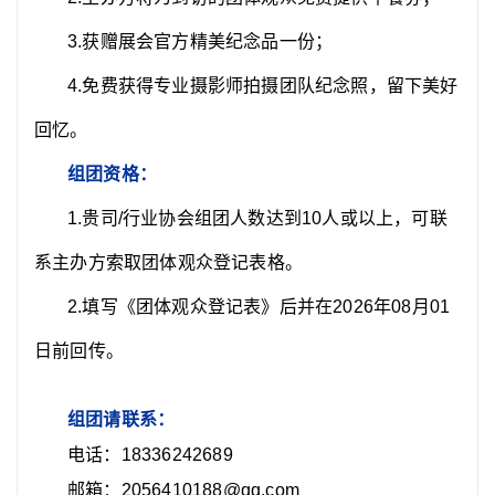
3.获赠展会官方精美纪念品一份；
4.免费获得专业摄影师拍摄团队纪念照，留下美好
回忆。
组团资格：
1.贵司/行业协会组团人数达到10人或以上，可联
系主办方索取团体观众登记表格。
2.填写《团体观众登记表》后并在2026年08月01
日前回传。
组团请联系：
电话：18336242689
邮箱：2056410188@qq.com