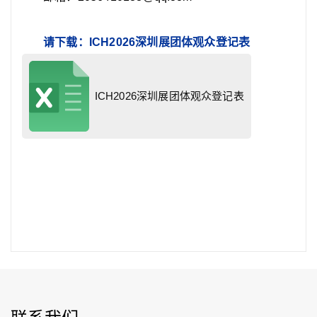
请下载：ICH2026深圳展团体观众登记表
ICH2026深圳展团体观众登记表