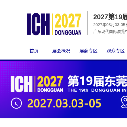
2027第
2027年03月03-05
广东现代国际展览
首页
展会概况
展商专区
观众专区