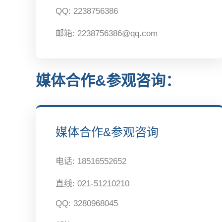
QQ: 2238756386
邮箱: 2238756386@qq.com
媒体合作&参观咨询：
媒体合作&参观咨询
电话: 18516552652
直线: 021-51210210
QQ: 3280968045