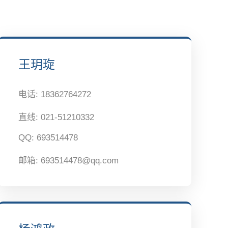
王玥琁
电话: 18362764272
直线: 021-51210332
QQ: 693514478
邮箱: 693514478@qq.com