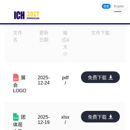
|
English
中文
文件
更新
格
文件下载
名
日期
式&
大
小
展
2025-
pdf
免费下载
12-24
/
会
LOGO
团
2025-
xlsx
免费下载
12-19
/
体观