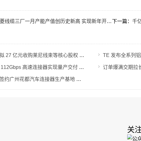
菱线缆三厂一月产能产值创历史新高 实现新年开门红
下一篇：
千亿航
渤海汽车拟 27 亿元收购莱尼线束等核心股权 加码新能源线束与零部件一体化布局
华丰科技 112Gbps 高速连接器实现量产交付 224Gbps 产品验证提速
天海电子签约广州花都汽车连接器生产基地 华南一体化制造布局落地
关