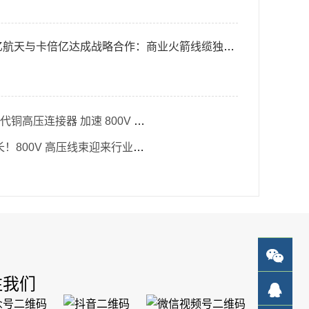
天与卡倍亿达成战略合作：商业火箭线缆独家供应，首批订单 67 万元落地
TE 发布全系列铝代铜高压连接器 加速 800V 轻量化规模化落地
订单爆满交期拉长！800V 高压线束迎来行业紧缺潮，ICH 深圳展助力产业链破局
注我们