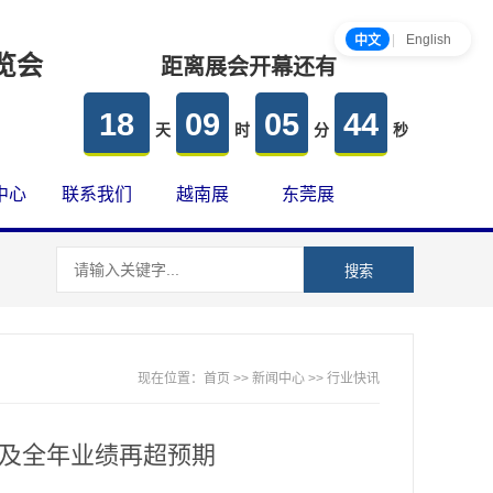
|
English
中文
览会
距离展会开幕还有
18
09
05
44
天
时
分
秒
中心
联系我们
越南展
东莞展
搜索
现在位置：
首页
>>
新闻中心
>>
行业快讯
Q4及全年业绩再超预期