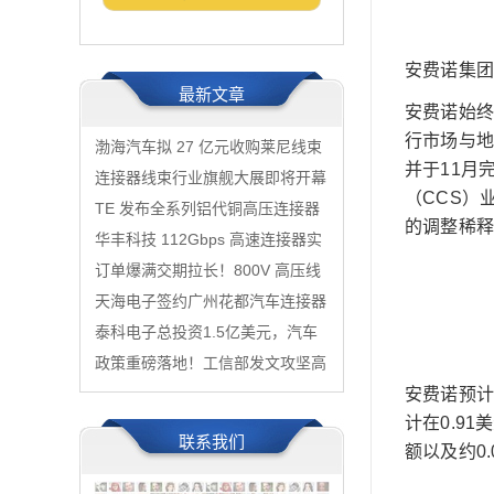
安费诺集团
最新文章
安费诺始
行市场与地
渤海汽车拟 27 亿元收购莱尼线束
并于11月
等核心股权 加码新能源线束与零
连接器线束行业旗舰大展即将开幕
（CCS）
部件一体化布局
观众预登记火热进行中...
TE 发布全系列铝代铜高压连接器
的调整稀释
加速 800V 轻量化规模化落地
华丰科技 112Gbps 高速连接器实
现量产交付 224Gbps 产品验证提
订单爆满交期拉长！800V 高压线
速
束迎来行业紧缺潮，ICH 深圳展助
天海电子签约广州花都汽车连接器
力产业链破局
生产基地 华南一体化制造布局落
泰科电子总投资1.5亿美元，汽车
地
事业部南通制造基地正式投入运营
政策重磅落地！工信部发文攻坚高
速光电连接器核心器件，算力光互
安费诺预计
计在0.9
联国产化迎来强支撑
联系我们
额以及约0