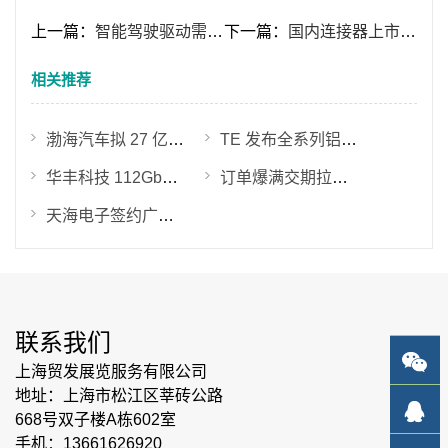
上一篇：
智能驾驶驱动需求爆发 QYResearch 发布车载高速连接器市场预测 全球 2032 年规模将达 45.26 亿美元
下一篇：
国内连接器上市公司完整版清单
相关推荐
渤海汽车拟 27 亿元收购莱尼线束等核心股权 加码新能源线束与零部件一体化布局
TE 发布全系列铝代铜高压连接器 加速 800V 轻量化规模化落地
华丰科技 112Gbps 高速连接器实现量产交付 224Gbps 产品验证提速
订单爆满交期拉长！800V 高压线束迎来行业紧缺潮，ICH 深圳展助力产业链破局
天海电子签约广州花都汽车连接器生产基地 华南一体化制造布局落地
联系我们
上海贸发展览服务有限公司
地址：上海市松江区莘砖公路
668号双子楼A栋602室
手机：13661626920