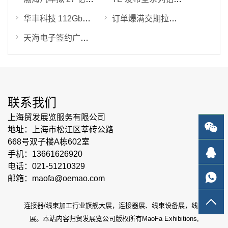
华丰科技 112Gbps 高速连接器实现量产交付 224Gbps 产品验证提速
订单爆满交期拉长！800V 高压线束迎来行业紧缺潮，ICH 深圳展助力产业链破局
天海电子签约广州花都汽车连接器生产基地 华南一体化制造布局落地
联系我们
上海贸发展览服务有限公司
地址：上海市松江区莘砖公路
668号双子楼A栋602室
手机：13661626920
电话：021-51210329
邮箱：maofa@oemao.com
连接器/线束加工行业旗舰大展，连接器展、线束设备展，线束
展。本站内容归贸发展览公司版权所有MaoFa Exhibitions,