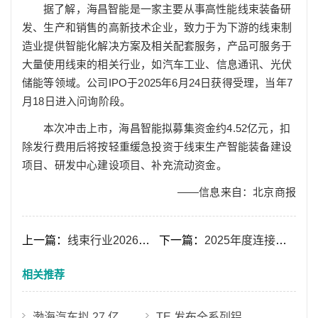
据了解，海昌智能是一家主要从事高性能线束装备研
发、生产和销售的高新技术企业，致力于为下游的线束制
造业提供智能化解决方案及相关配套服务，产品可服务于
大量使用线束的相关行业，如汽车工业、信息通讯、光伏
储能等领域。公司IPO于2025年6月24日获得受理，当年7
月18日进入问询阶段。
本次冲击上市，海昌智能拟募集资金约4.52亿元，扣
除发行费用后将按轻重缓急投资于线束生产智能装备建设
项目、研发中心建设项目、补充流动资金。
——信息来自：北京商报
上一篇：
线束行业2026年迎双重风口：从“工业脉络”到高增长核心赛道
下一篇：
2025年度连接器行业关键事件全景梳理
相关推荐
渤海汽车拟 27 亿元收购莱尼线束等核心股权 加码新能源线束与零部件一体化布局
TE 发布全系列铝代铜高压连接器 加速 800V 轻量化规模化落地