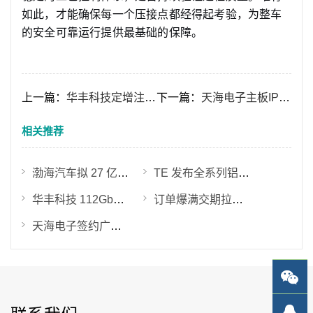
如此，才能确保每一个压接点都经得起考验，为整车
的安全可靠运行提供最基础的保障。
上一篇：
华丰科技定增注册获同意 募资 9.7 亿元布局 AI 与防务赛道
下一篇：
天海电子主板IPO获证监会注册 汽车电子龙头加速登陆A股，赋能产业升级
相关推荐
渤海汽车拟 27 亿元收购莱尼线束等核心股权 加码新能源线束与零部件一体化布局
TE 发布全系列铝代铜高压连接器 加速 800V 轻量化规模化落地
华丰科技 112Gbps 高速连接器实现量产交付 224Gbps 产品验证提速
订单爆满交期拉长！800V 高压线束迎来行业紧缺潮，ICH 深圳展助力产业链破局
天海电子签约广州花都汽车连接器生产基地 华南一体化制造布局落地