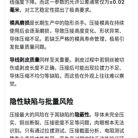
线强度下降。而这一参数的允许公差通常仅为
±0.02
毫米
，对工艺稳定性提出了极高要求。
模具磨损
是长期生产中的隐形杀手。压接模具在持续
使用后会逐渐磨损，导致压接高度变化、形状异常、
导体压缩不足。若缺乏严格的模具寿命管理，极易引
发批量质量问题。
导线剥皮质量
同样至关重要。剥皮过程中若铜丝被切
伤或剥皮长度不正确，压接后可能出现拉拔力不足、
导体压缩不均匀等缺陷，而这些在外观上往往难以察
觉。
隐性缺陷与批量风险
压接最大的风险在于其缺陷的
隐蔽性
。导体未完全压
实、铜丝断裂、压接密度不足等问题，肉眼根本无法
识别。只有通过拉拔测试、压接截面分析、电阻测试